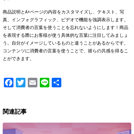
商品説明とA+ページの内容をカスタマイズし、テキスト、写
真、インフォグラフィック、ビデオで機能を強調表示します。
そして消費者の言葉を使うことを忘れないようにします！商品
を表現する際にお客様が使う具体的な言葉に注目してみましょ
う。自分がイメージしているものと違うことがあるからです。
コンテンツに消費者の言葉を使うことで、彼らの共感を得るこ
とができます。
Fa
T
E
Li
S
ce
wi
m
n
h
b
tt
ai
e
ar
o
er
l
e
関連記事
o
k