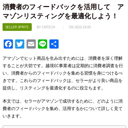
消費者のフィードバックを活用して ア
マゾンリスティングを最適化しよう！
SELLER SPRITE
BY
CMTECH
ON
2023-10-09
Fa
T
E
Li
S
ce
wi
m
n
h
アマゾンでヒット商品を生み出すためには、消費者を深く理解
b
tt
ai
e
ar
することが大切です。越境EC事業者は定期的に消費者調査を行
o
er
l
e
い、消費者からのフィードバックを集める習慣を身につけるべ
o
きです。これらのフィードバックは、セラーがより良い商品を
k
提供し、リスティングを最適化するのに役立ちます。
本文では、セラーがアマゾンで成功するために、どのように消
費者のフィードバックを集め、活用するかについて詳しく見て
いきます。