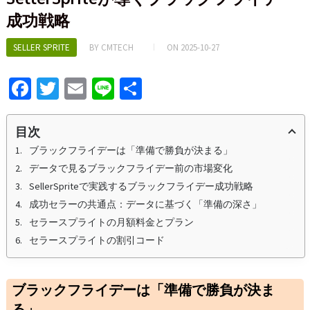
成功戦略
SELLER SPRITE
BY
CMTECH
ON
2025-10-27
Fa
T
E
Li
S
ce
wi
m
n
h
b
tt
ai
e
ar
目次
o
er
l
e
ブラックフライデーは「準備で勝負が決まる」
データで見るブラックフライデー前の市場変化
o
SellerSpriteで実践するブラックフライデー成功戦略
k
成功セラーの共通点：データに基づく「準備の深さ」
セラースプライトの月額料金とプラン
セラースプライトの割引コード
ブラックフライデーは「準備で勝負が決ま
る」