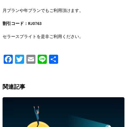
月プランや年プランでもご利用頂けます。
割引コード：RJ0763
セラースプライトを是非ご利用ください。
Fa
T
E
Li
S
ce
wi
m
n
h
b
tt
ai
e
ar
o
er
l
e
関連記事
o
k