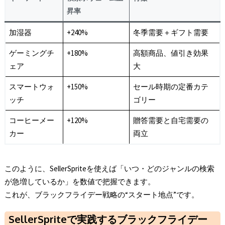
昇率
加湿器
+240%
冬季需要＋ギフト需要
ゲーミングチ
+180%
高額商品、値引き効果
ェア
大
スマートウォ
+150%
セール時期の定番カテ
ッチ
ゴリー
コーヒーメー
+120%
贈答需要と自宅需要の
カー
両立
このように、SellerSpriteを使えば「いつ・どのジャンルの検索
が急増しているか」を数値で把握できます。
これが、ブラックフライデー戦略の“スタート地点”です。
SellerSprite
で実践するブラックフライデー