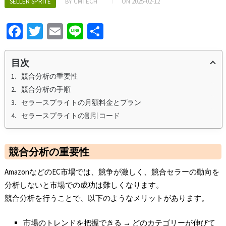
SELLER SPRITE
BY
CMTECH
ON
2025-02-12
Fa
T
E
Li
S
ce
wi
m
n
h
b
tt
ai
e
ar
目次
o
er
l
e
競合分析の重要性
競合分析の手順
o
セラースプライトの月額料金とプラン
k
セラースプライトの割引コード
競合分析の重要性
AmazonなどのEC市場では、競争が激しく、競合セラーの動向を
分析しないと市場での成功は難しくなります。
競合分析を行うことで、以下のようなメリットがあります。
市場のトレンドを把握できる → どのカテゴリーが伸びて