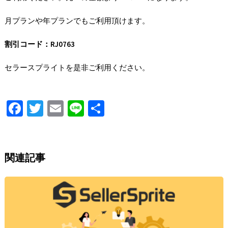
月プランや年プランでもご利用頂けます。
割引コード：RJ0763
セラースプライトを是非ご利用ください。
Fa
T
E
Li
S
ce
wi
m
n
h
b
tt
ai
e
ar
o
er
l
e
関連記事
o
k