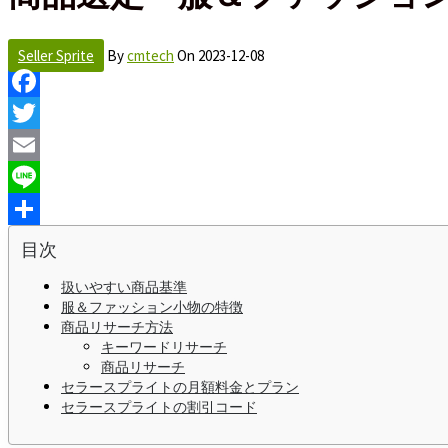
Seller Sprite
By
cmtech
On
2023-12-08
Facebook
Twitter
Email
Line
Share
目次
扱いやすい商品基準
服＆ファッション小物の特徴
商品リサーチ方法
キーワードリサーチ
商品リサーチ
セラースプライトの月額料金とプラン
セラースプライトの割引コード