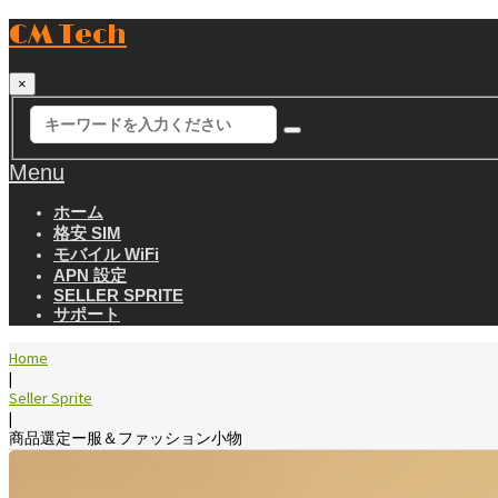
CM Tech
×
Menu
ホーム
格安 SIM
モバイル WiFi
APN 設定
SELLER SPRITE
サポート
Home
|
Seller Sprite
|
商品選定ー服＆ファッション小物