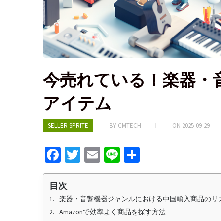
今売れている！楽器・
アイテム
SELLER SPRITE
BY
CMTECH
ON
2025-09-29
Fa
T
E
Li
S
ce
wi
m
n
h
b
tt
ai
e
ar
目次
o
er
l
e
楽器・音響機器ジャンルにおける中国輸入商品のリ
Amazonで効率よく商品を探す方法
o