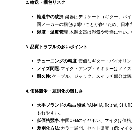
2.
輸送・梱包リスク
輸送中の破損
: 楽器はデリケート（ギター、バ
国メーカーの梱包は薄いことが多いため、日本
湿度・温度管理
: 木製楽器は湿気や乾燥に弱い
3.
品質トラブルの多いポイント
チューニングの精度
: 安価なギター・バイオリ
ノイズ問題
: マイク・アンプ・ミキサーはノイ
耐久性
: ケーブル、ジャック、スイッチ部分は
4.
価格競争・差別化の難しさ
大手ブランドの独占領域
: YAMAHA, Roland,
もれやすい。
低価格競争
: 中国OEMのイヤホン、マイクは
差別化方法
: カラー展開、セット販売（例: 