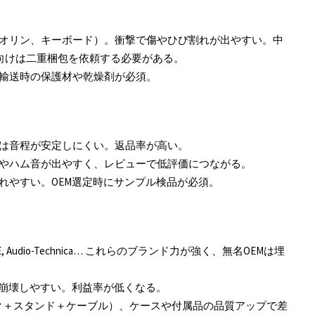
イオリン、キーボード）。衝撃で傷やひび割れが出やすい。中
向けは二重梱包を依頼する必要がある。
。輸送時の保護材や乾燥剤が必須。
ンは音程が安定しにくい。返品率が高い。
ズやハム音が出やすく、レビューで低評価につながる。
壊れやすい。OEM選定時にサンプル検品が必須。
 SHURE, Audio-Technica… これらのブランド力が強く、無名OEMは埋
価格崩壊しやすい。利益率が低くなる。
マイク＋スタンド＋ケーブル）、ケースや付属品の品質アップで差