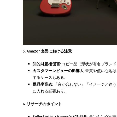
5. Amazon
出品における注意
知的財産権侵害
: コピー品（形状が有名ブラン
カスタマーレビューの影響大
: 音質や使い心地
するケースもある。
返品率高め
: 「音が合わない」「イメージと違
に入れる必要あり。
6.
リサーチのポイント
SellerSprite
・Keepa
などを活用
: ランキング