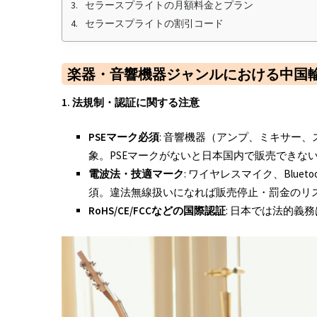
セラースプライトの月額料金とプラン
k
セラースプライトの割引コード
楽器・音響機器ジャンルにおける中国
1.
法規制・認証に関する注意
PSE
マーク必須
: 音響機器（アンプ、ミキサー
象。PSEマークがないと日本国内で販売できな
電波法・技適マーク
: ワイヤレスマイク、Blu
須。違法無線扱いになれば販売停止・罰金のリ
RoHS/CE/FCCなどの国際認証
: 日本では法的義