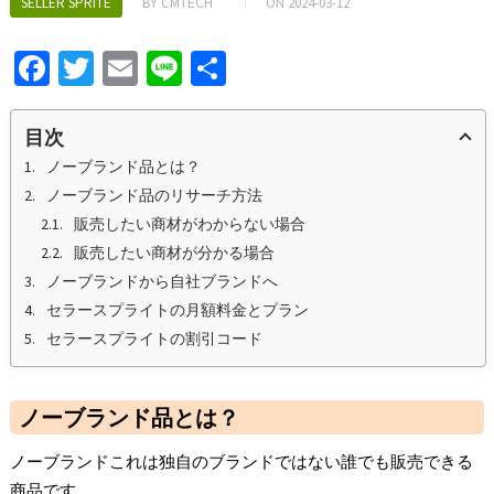
SELLER SPRITE
BY
CMTECH
ON
2024-03-12
Fa
T
E
Li
S
ce
wi
m
n
h
b
tt
ai
e
ar
目次
o
er
l
e
ノーブランド品とは？
ノーブランド品のリサーチ方法
o
販売したい商材がわからない場合
k
販売したい商材が分かる場合
ノーブランドから自社ブランドへ
セラースプライトの月額料金とプラン
セラースプライトの割引コード
ノーブランド品とは？
ノーブランドこれは独自のブランドではない誰でも販売できる
商品です。