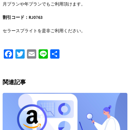
月プランや年プランでもご利用頂けます。
割引コード：RJ0763
セラースプライトを是非ご利用ください。
Fa
T
E
Li
S
ce
wi
m
n
h
b
tt
ai
e
ar
o
er
l
e
関連記事
o
k