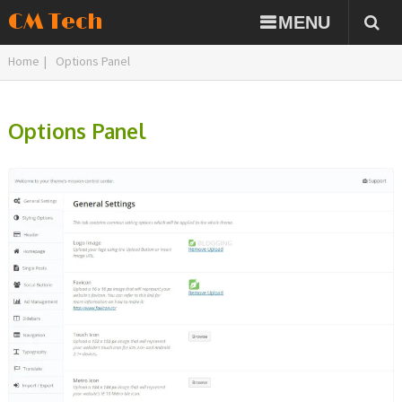
CM Tech
MENU
Home
|
Options Panel
Options Panel