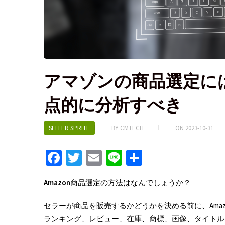
アマゾンの商品選定に
点的に分析すべき
SELLER SPRITE
BY
CMTECH
ON
2023-10-31
Fa
T
E
Li
S
ce
wi
m
n
h
Amazon
商品選定の方法はなんでしょうか？
b
tt
ai
e
ar
o
er
l
e
セラーが商品を販売するかどうかを決める前に、Ama
o
ランキング、レビュー、在庫、商標、画像、タイトル、