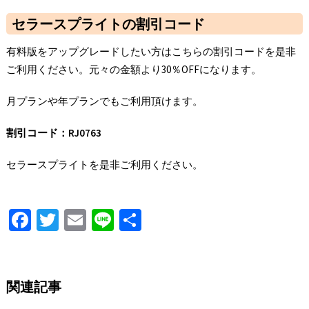
セラースプライトの割引コード
有料版をアップグレードしたい方はこちらの割引コードを是非
ご利用ください。元々の金額より30％OFFになります。
月プランや年プランでもご利用頂けます。
割引コード：
RJ0763
セラースプライトを是非ご利用ください。
Fa
T
E
Li
S
ce
wi
m
n
h
b
tt
ai
e
ar
o
er
l
e
関連記事
o