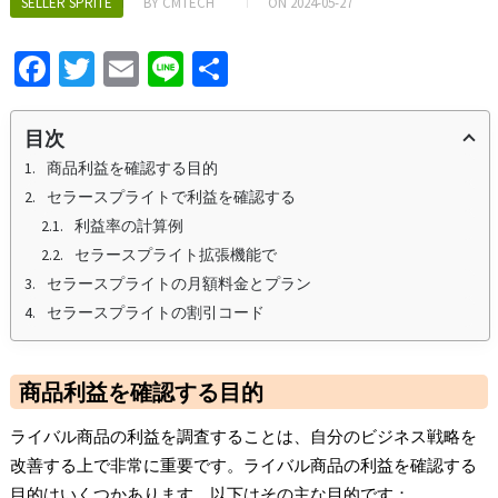
SELLER SPRITE
BY
CMTECH
ON
2024-05-27
Fa
T
E
Li
S
ce
wi
m
n
h
b
tt
ai
e
ar
目次
o
er
l
e
商品利益を確認する目的
セラースプライトで利益を確認する
o
利益率の計算例
k
セラースプライト拡張機能で
セラースプライトの月額料金とプラン
セラースプライトの割引コード
商品利益を確認する目的
ライバル商品の利益を調査することは、自分のビジネス戦略を
改善する上で非常に重要です。ライバル商品の利益を確認する
目的はいくつかあります。以下はその主な目的です：