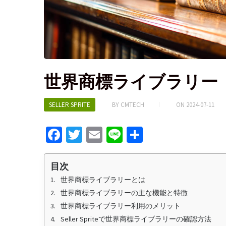
世界商標ライブラリー
SELLER SPRITE
BY
CMTECH
ON
2024-07-11
Fa
T
E
Li
S
ce
wi
m
n
h
b
tt
ai
e
ar
目次
o
er
l
e
世界商標ライブラリーとは
世界商標ライブラリーの主な機能と特徴
o
世界商標ライブラリー利用のメリット
k
Seller Spriteで世界商標ライブラリーの確認方法