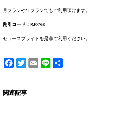
月プランや年プランでもご利用頂けます。
割引コード：RJ0763
セラースプライトを是非ご利用ください。
Fa
T
E
Li
S
ce
wi
m
n
h
b
tt
ai
e
ar
o
er
l
e
関連記事
o
k