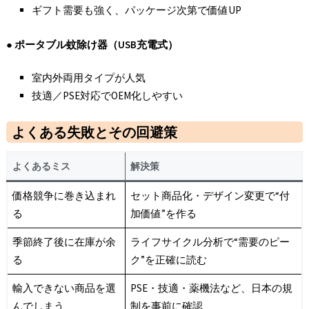
ギフト需要も強く、パッケージ次第で価値UP
●
ポータブル蚊除け器（USB
充電式）
室内外両用タイプが人気
技適／PSE対応でOEM化しやすい
よくある失敗とその回避策
よくあるミス
解決策
価格競争に巻き込まれ
セット商品化・デザイン変更で“付
る
加価値”を作る
季節終了後に在庫が余
ライフサイクル分析で“需要のピー
る
ク”を正確に読む
輸入できない商品を選
PSE・技適・薬機法など、日本の規
んでしまう
制を事前に確認