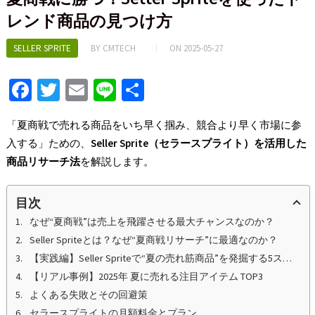
レンド商品の見つけ方
SELLER SPRITE
BY
CMTECH
ON
2025-05-27
Fa
T
E
Li
S
ce
wi
m
n
h
「夏商戦で売れる商品をいち早く掴み、競合より早く市場に参
b
tt
ai
e
ar
入する」ための、
Seller Sprite
（セラースプライト）を活用した
o
er
l
e
商品リサーチ法
を解説します。
o
k
目次
なぜ“夏商戦”は売上を飛躍させる最大チャンスなのか？
Seller Spriteとは？なぜ“夏商戦リサーチ”に最適なのか？
【実践編】Seller Spriteで“夏の売れ筋商品”を発掘する5ステップ
【リアル事例】2025年 夏に売れる注目アイテム TOP3
よくある失敗とその回避策
セラースプライトの月額料金とプラン