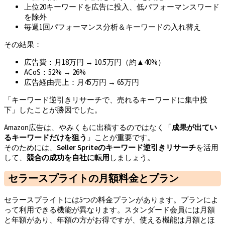
上位20キーワードを広告に投入、低パフォーマンスワード
を除外
毎週1回パフォーマンス分析＆キーワードの入れ替え
その結果：
広告費：月18万円 → 10.5万円（約▲40%）
ACoS：52% → 26%
広告経由売上：月45万円 → 65万円
「キーワード逆引きリサーチで、売れるキーワードに集中投
下」したことが勝因でした。
Amazon広告は、やみくもに出稿するのではなく「
成果が出てい
るキーワードだけを狙う
」ことが重要です。
そのためには、
Seller Sprite
のキーワード逆引きリサーチ
を活用
して、
競合の成功を自社に転用
しましょう。
セラースプライトの月額料金とプラン
セラースプライトには5つの料金プランがあります。プランによ
って利用できる機能が異なります。スタンダード会員には月額
と年額があり、年額の方がお得ですが、使える機能は月額とほ