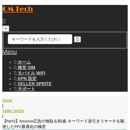
CM Tech
×
Menu
ホーム
格安 SIM
モバイル WiFi
APN 設定
SELLER SPRITE
サポート
Home
|
Seller Sprite
|
【Part2】Amazon広告の無駄を削減: キーワード逆引きリサーチを駆
使したPPC最適化の極意