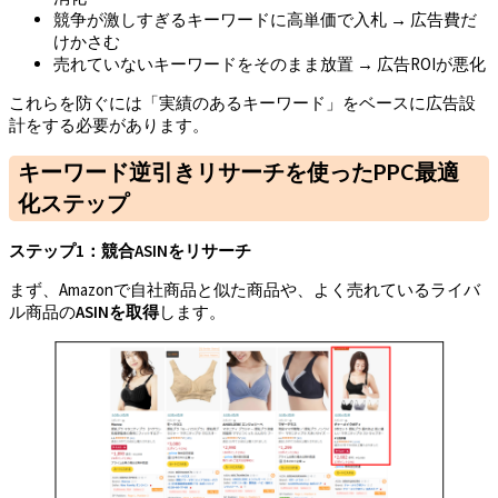
競争が激しすぎるキーワードに高単価で入札 → 広告費だ
けかさむ
売れていないキーワードをそのまま放置 → 広告ROIが悪化
これらを防ぐには「実績のあるキーワード」をベースに広告設
計をする必要があります。
キーワード逆引きリサーチを使ったPPC最適
化ステップ
ステップ1
：競合ASIN
をリサーチ
まず、Amazonで自社商品と似た商品や、よく売れているライバ
ル商品の
ASIN
を取得
します。