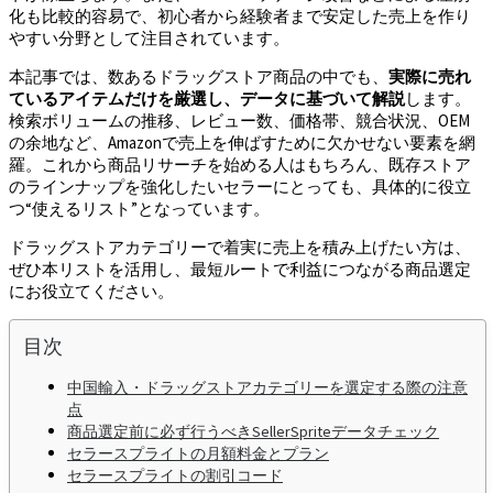
化も比較的容易で、初心者から経験者まで安定した売上を作り
やすい分野として注目されています。
本記事では、数あるドラッグストア商品の中でも、
実際に売れ
ているアイテムだけを厳選し、データに基づいて解説
します。
検索ボリュームの推移、レビュー数、価格帯、競合状況、OEM
の余地など、Amazonで売上を伸ばすために欠かせない要素を網
羅。これから商品リサーチを始める人はもちろん、既存ストア
のラインナップを強化したいセラーにとっても、具体的に役立
つ“使えるリスト”となっています。
ドラッグストアカテゴリーで着実に売上を積み上げたい方は、
ぜひ本リストを活用し、最短ルートで利益につながる商品選定
にお役立てください。
目次
中国輸入・ドラッグストアカテゴリーを選定する際の注意
点
商品選定前に必ず行うべきSellerSpriteデータチェック
セラースプライトの月額料金とプラン
セラースプライトの割引コード