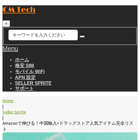
CM Tech
×
Menu
ホーム
格安 SIM
モバイル WiFi
APN 設定
SELLER SPRITE
サポート
Home
|
Seller Sprite
|
Amazonで伸びる！中国輸入×ドラッグストア人気アイテム完全リス
ト