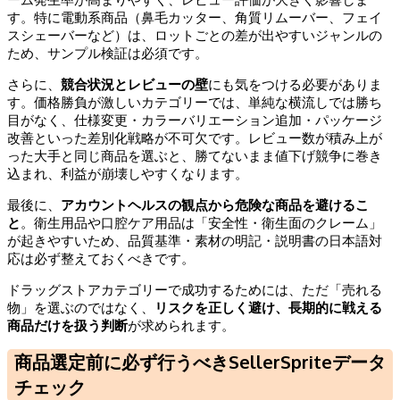
す。特に電動系商品（鼻毛カッター、角質リムーバー、フェイ
スシェーバーなど）は、ロットごとの差が出やすいジャンルの
ため、サンプル検証は必須です。
さらに、
競合状況とレビューの壁
にも気をつける必要がありま
す。価格勝負が激しいカテゴリーでは、単純な横流しでは勝ち
目がなく、仕様変更・カラーバリエーション追加・パッケージ
改善といった差別化戦略が不可欠です。レビュー数が積み上が
った大手と同じ商品を選ぶと、勝てないまま値下げ競争に巻き
込まれ、利益が崩壊しやすくなります。
最後に、
アカウントヘルスの観点から危険な商品を避けるこ
と
。衛生用品や口腔ケア用品は「安全性・衛生面のクレーム」
が起きやすいため、品質基準・素材の明記・説明書の日本語対
応は必ず整えておくべきです。
ドラッグストアカテゴリーで成功するためには、ただ「売れる
物」を選ぶのではなく、
リスクを正しく避け、長期的に戦える
商品だけを扱う判断
が求められます。
商品選定前に必ず行うべきSellerSprite
データ
チェック