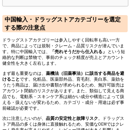
中国輸入・ドラッグストアカテゴリーを選定
する際の注意点
ドラッグストアカテゴリーは参入しやすく回転率も高い一方
で、商品によっては規制・クレーム・品質リスクが潜んでいま
す。特に中国輸入では、
「売れそうだから仕入れる」
という短
絡的な判断は禁物で、事前のチェック精度が売上とアカウント
健全性を大きく左右します。
まず最も重要なのは、
薬機法（旧薬事法）に該当する商品を避
けること
です。化粧品、医薬部外品、育毛剤、美白系、薬効を
うたう商品は、届け出や書類が求められるため、無許可販売は
アカウント閉鎖のリスクがあります。また、類似して見える商
品でも、電動系・スキンケア系は細かい成分や構造によって扱
える・扱えないが変わるため、カテゴリ・成分・用途は必ず事
前確認が必要です。
次に注意したいのが、
品質の安定性と故障リスク
。ドラッグス
トア商品の多くは身体に直接触れるため、安価なOEMではクレ
ーム発生率が高まりやすく、レビュー評価が大きく影響しま