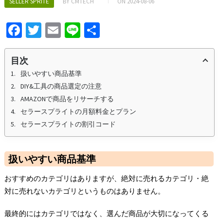
SELLER SPRITE
BY
CMTECH
ON
2024-08-06
Fa
T
E
Li
S
ce
wi
m
n
h
b
tt
ai
e
ar
目次
o
er
l
e
扱いやすい商品基準
DIY&工具の商品選定の注意
o
AMAZONで商品をリサーチする
k
セラースプライトの月額料金とプラン
セラースプライトの割引コード
扱いやすい商品基準
おすすめのカテゴリはありますが、絶対に売れるカテゴリ・絶
対に売れないカテゴリというものはありません。
最終的にはカテゴリではなく、選んだ商品が大切になってくる