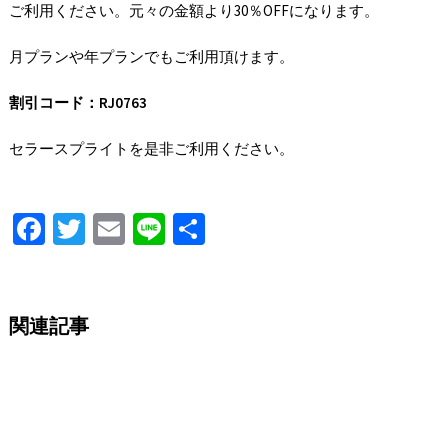
ご利用ください。元々の金額より30％OFFになります。
月プランや年プランでもご利用頂けます。
割引コード：RJ0763
セラースプライトを是非ご利用ください。
Fa
T
E
Li
S
ce
wi
m
n
h
b
tt
ai
e
ar
o
er
l
e
関連記事
o
k