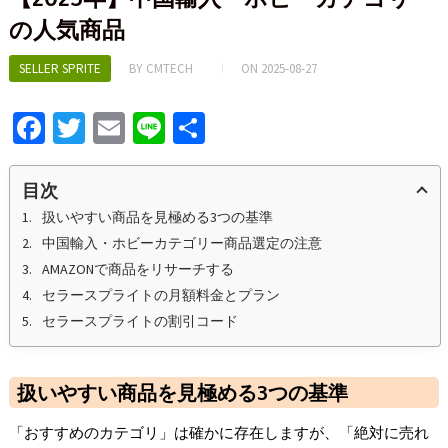
の人気商品
SELLER SPRITE
BY
CMTECH
ON
2025-08-27
Fa
T
E
Li
S
ce
wi
m
n
h
b
tt
ai
e
ar
目次
o
er
l
e
扱いやすい商品を見極める3つの基準
中国輸入・ホビーカテゴリー商品選定の注意
o
AMAZONで商品をリサーチする
k
セラースプライトの月額料金とプラン
セラースプライトの割引コード
扱いやすい商品を見極める3つの基準
「おすすめのカテゴリ」は確かに存在しますが、「絶対に売れ