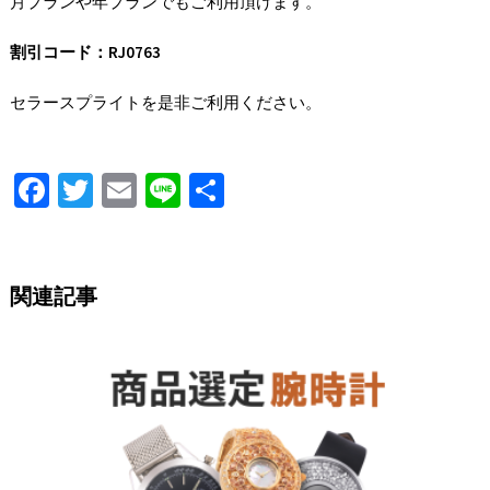
月プランや年プランでもご利用頂けます。
割引コード：RJ0763
セラースプライトを是非ご利用ください。
Fa
T
E
Li
S
ce
wi
m
n
h
b
tt
ai
e
ar
o
er
l
e
関連記事
o
k