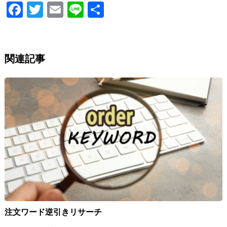
Fa
T
E
Li
S
ce
wi
m
n
h
b
tt
ai
e
ar
o
er
l
e
関連記事
o
k
注文ワード逆引きリサーチ