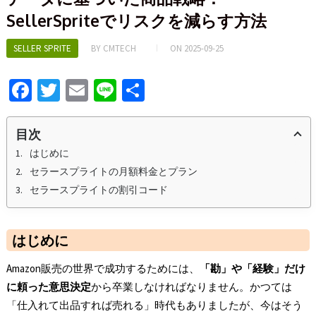
SellerSpriteでリスクを減らす方法
SELLER SPRITE
BY
CMTECH
ON
2025-09-25
Fa
T
E
Li
S
ce
wi
m
n
h
b
tt
ai
e
ar
目次
o
er
l
e
はじめに
セラースプライトの月額料金とプラン
o
セラースプライトの割引コード
k
はじめに
Amazon販売の世界で成功するためには、
「勘」や「経験」だけ
に頼った意思決定
から卒業しなければなりません。かつては
「仕入れて出品すれば売れる」時代もありましたが、今はそう