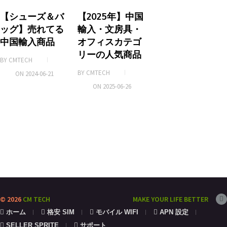
o
k
【シューズ＆バ
ッグ】売れてる
中国輸入商品
【2025年】中国
BY
CMTECH
輸入・文房具・
ON
2024-06-21
オフィスカテゴ
リーの人気商品
BY
CMTECH
ON
2025-06-26
© 2026
CM TECH
MAKE YOUR LIFE BETTER
ホーム
格安 SIM
モバイル WIFI
APN 設定
SELLER SPRITE
サポート