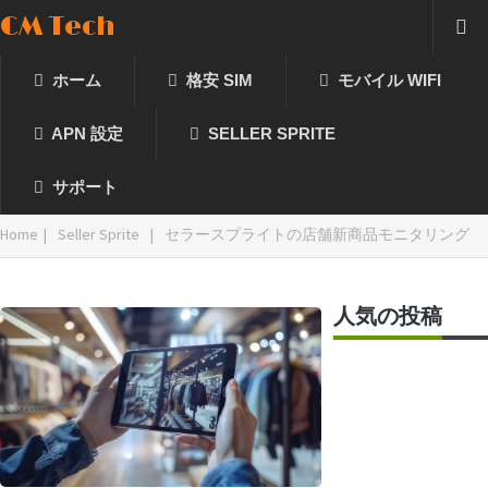
CM Tech
ホーム
格安 SIM
モバイル WIFI
APN 設定
SELLER SPRITE
サポート
Home
|
Seller Sprite
|
セラースプライトの店舗新商品モニタリング
人気の投稿