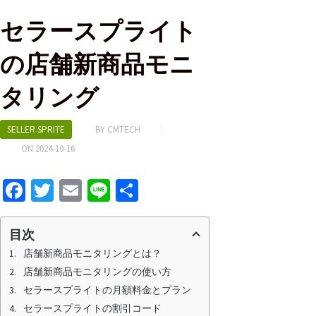
セラースプライト
の店舗新商品モニ
タリング
SELLER SPRITE
BY
CMTECH
ON
2024-10-16
Fa
T
E
Li
S
ce
wi
m
n
h
b
tt
ai
e
ar
目次
o
er
l
e
店舗新商品モニタリングとは？
店舗新商品モニタリングの使い方
o
セラースプライトの月額料金とプラン
k
セラースプライトの割引コード