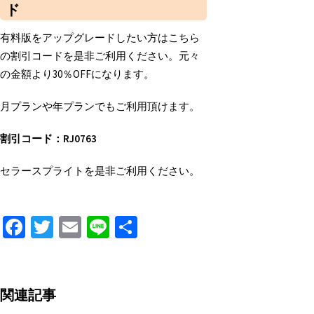
ド
有料版をアップグレードしたい方はこちら
の割引コードを是非ご利用ください。元々
の金額より30％OFFになります。
月プランや年プランでもご利用頂けます。
割引コード：RJ0763
セラースプライトを是非ご利用ください。
Fa
T
E
Li
S
ce
wi
m
n
h
b
tt
ai
e
ar
o
er
l
e
関連記事