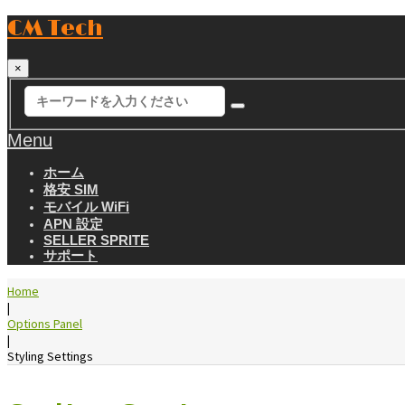
CM Tech
×
Menu
ホーム
格安 SIM
モバイル WiFi
APN 設定
SELLER SPRITE
サポート
Home
|
Options Panel
|
Styling Settings