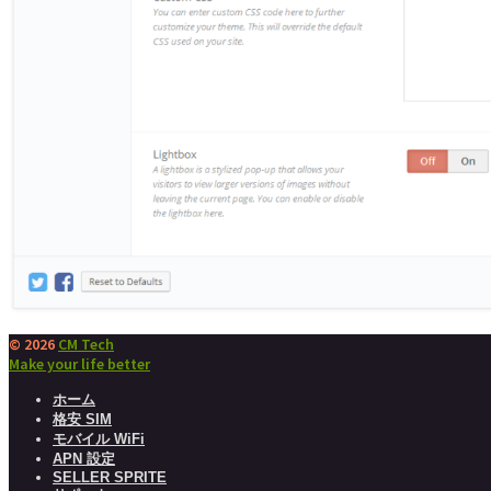
© 2026
CM Tech
Make your life better
ホーム
格安 SIM
モバイル WiFi
APN 設定
SELLER SPRITE