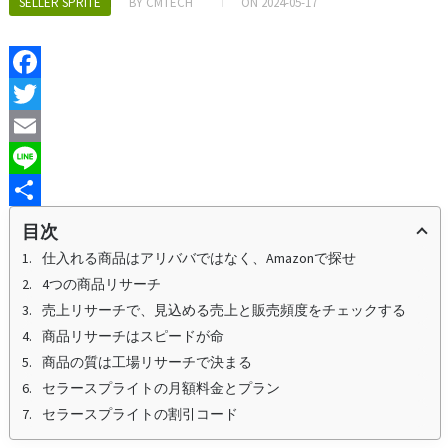
SELLER SPRITE
BY
CMTECH
ON
2024-05-17
F
a
T
c
w
E
e
i
m
L
b
t
a
i
S
目次
o
t
i
n
h
仕入れる商品はアリババではなく、Amazonで探せ
4つの商品リサーチ
o
e
l
e
a
売上リサーチで、見込める売上と販売頻度をチェックする
k
r
r
商品リサーチはスピードが命
e
商品の質は工場リサーチで決まる
セラースプライトの月額料金とプラン
セラースプライトの割引コード