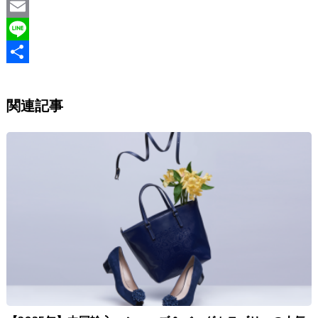
a
T
c
w
E
e
i
m
L
b
t
a
i
S
o
t
i
n
h
関連記事
o
e
l
e
a
k
r
r
e