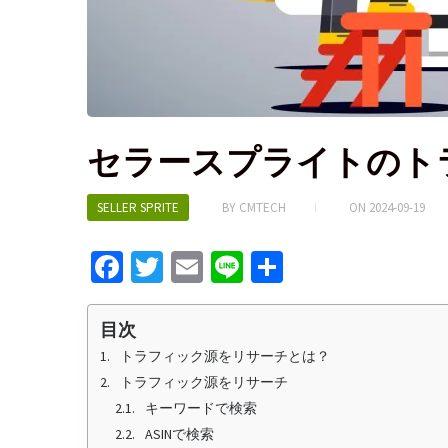
セラースプライトのト
SELLER SPRITE
BY
CMTECH
ON
2024-09-19
Fa
T
E
Li
S
ce
wi
m
n
h
b
tt
ai
e
ar
目次
o
er
l
e
トラフィック源をリサーチとは？
トラフィック源をリサーチ
o
キーワードで検索
k
ASINで検索