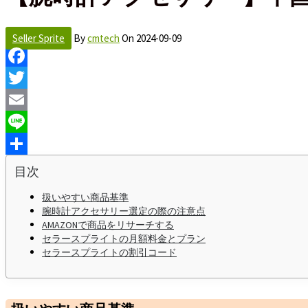
Seller Sprite
By
cmtech
On
2024-09-09
Facebook
Twitter
Email
Line
Share
目次
扱いやすい商品基準
腕時計アクセサリー選定の際の注意点
AMAZONで商品をリサーチする
セラースプライトの月額料金とプラン
セラースプライトの割引コード