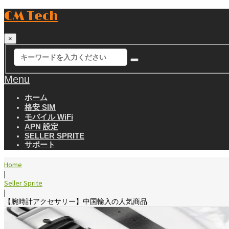
CM Tech
×
Menu
ホーム
格安 SIM
モバイル WiFi
APN 設定
SELLER SPRITE
サポート
Home
|
Seller Sprite
|
【腕時計アクセサリー】中国輸入の人気商品