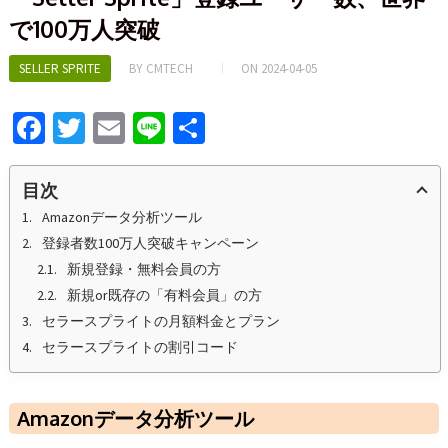
で100万人突破
SELLER SPRITE
BY
CMTECH
ON
2024-04-05
Fa
T
E
Li
S
ce
wi
m
n
h
b
tt
ai
e
ar
目次
o
er
l
e
Amazonデータ分析ツール
登録者数100万人突破キャンペーン
o
新規登録・無料会員の方
k
新規or既存の「有料会員」の方
セラースプライトの月額料金とプラン
セラースプライトの割引コード
Amazonデータ分析ツール