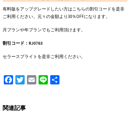
有料版をアップグレードしたい方はこちらの割引コードを是非
ご利用ください。元々の金額より30％OFFになります。
月プランや年プランでもご利用頂けます。
割引コード：RJ0763
セラースプライトを是非ご利用ください。
Fa
T
E
Li
S
ce
wi
m
n
h
b
tt
ai
e
ar
o
er
l
e
関連記事
o
k