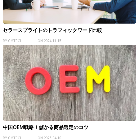
セラースプライトのトラフィックワード比較
BY
CMTECH
ON
2024-11-15
中国OEM戦略！儲かる商品選定のコツ
BY
CMTECH
ON
2025-04-10