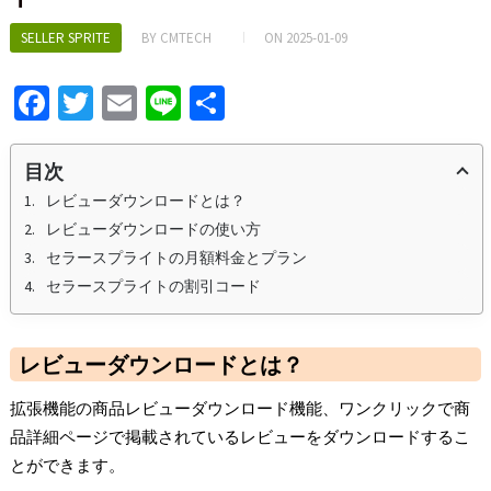
SELLER SPRITE
BY
CMTECH
ON
2025-01-09
Fa
T
E
Li
S
ce
wi
m
n
h
b
tt
ai
e
ar
目次
o
er
l
e
レビューダウンロードとは？
レビューダウンロードの使い方
o
セラースプライトの月額料金とプラン
k
セラースプライトの割引コード
レビューダウンロードとは？
拡張機能の商品レビューダウンロード機能、ワンクリックで商
品詳細ページで掲載されているレビューをダウンロードするこ
とができます。