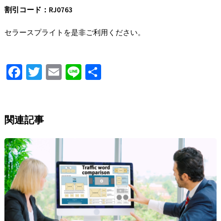
割引コード：RJ0763
セラースプライトを是非ご利用ください。
Fa
T
E
Li
S
ce
wi
m
n
h
b
tt
ai
e
ar
o
er
l
e
関連記事
o
k