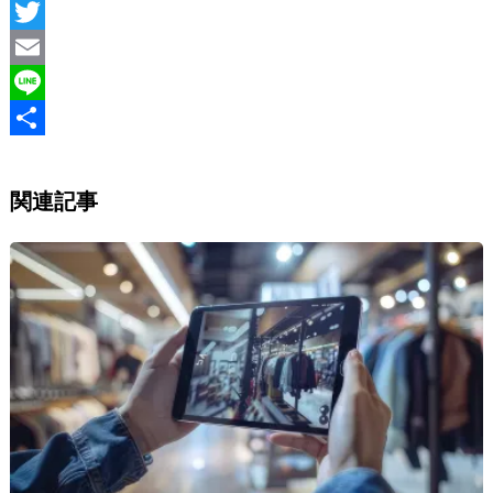
F
a
T
c
w
E
e
i
m
L
b
t
a
i
S
o
t
i
n
h
関連記事
o
e
l
e
a
k
r
r
e