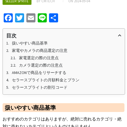
SELLER SPRITE
BY
CMTECH
ON
2024-09-04
Fa
T
E
Li
S
ce
wi
m
n
h
b
tt
ai
e
ar
目次
o
er
l
e
扱いやすい商品基準
家電やカメラの商品選定の注意
o
家電選定の際の注意点
k
カメラ選定の際の注意点
AMAZONで商品をリサーチする
セラースプライトの月額料金とプラン
セラースプライトの割引コード
扱いやすい商品基準
おすすめのカテゴリはありますが、絶対に売れるカテゴリ・絶
対に売れないカテゴリというものはありません。