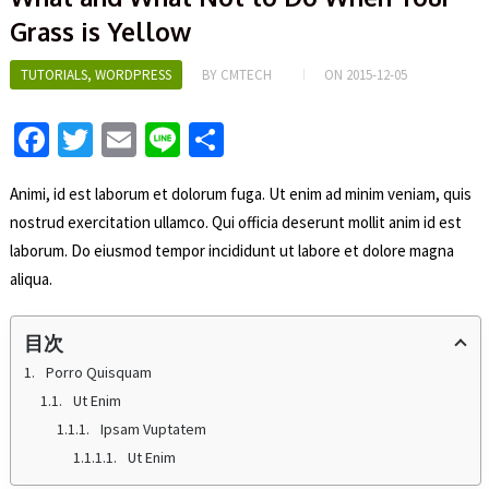
Grass is Yellow
TUTORIALS
,
WORDPRESS
BY
CMTECH
ON
2015-12-05
Fa
T
E
Li
S
ce
wi
m
n
h
Animi, id est laborum et dolorum fuga. Ut enim ad minim veniam, quis
b
tt
ai
e
ar
nostrud exercitation ullamco. Qui officia deserunt mollit anim id est
o
er
l
e
laborum. Do eiusmod tempor incididunt ut labore et dolore magna
o
aliqua.
k
目次
Porro Quisquam
Ut Enim
Ipsam Vuptatem
Ut Enim