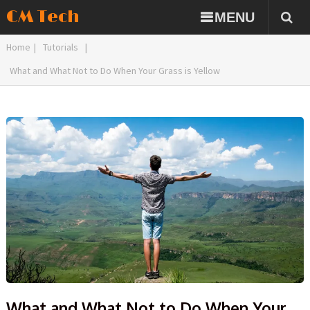
CM Tech
MENU
Home
|
Tutorials
|
What and What Not to Do When Your Grass is Yellow
What and What Not to Do When Your