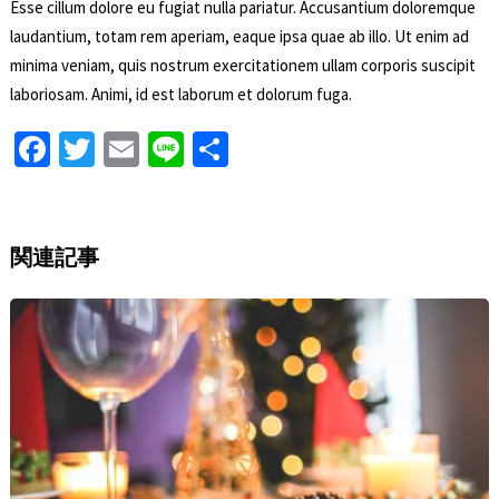
Esse cillum dolore eu fugiat nulla pariatur. Accusantium doloremque
laudantium, totam rem aperiam, eaque ipsa quae ab illo. Ut enim ad
minima veniam, quis nostrum exercitationem ullam corporis suscipit
laboriosam. Animi, id est laborum et dolorum fuga.
Fa
T
E
Li
S
ce
wi
m
n
h
b
tt
ai
e
ar
o
er
l
e
関連記事
o
k