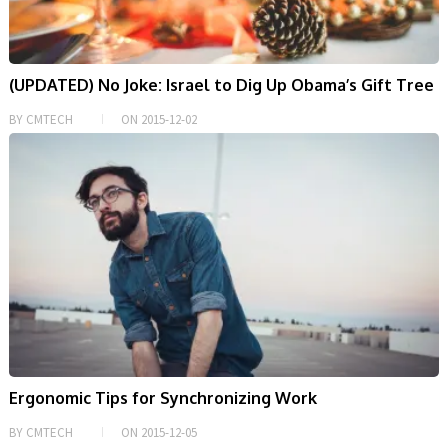
(UPDATED) No Joke: Israel to Dig Up Obama’s Gift Tree
BY
CMTECH
ON
2015-12-02
Ergonomic Tips for Synchronizing Work
BY
CMTECH
ON
2015-12-05