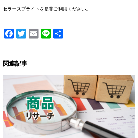
セラースプライトを是非ご利用ください。
Fa
T
E
Li
S
ce
wi
m
n
h
b
tt
ai
e
ar
o
er
l
e
関連記事
o
k