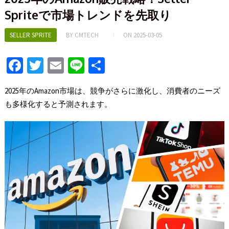
Spriteで市場トレンドを先取り
SELLER SPRITE
BY
CMTECH
ON
2025-03-05
Fa
T
E
Li
S
ce
wi
m
n
h
2025年のAmazon市場は、競争がさらに激化し、消費者のニーズ
b
tt
ai
e
ar
も多様化すると予測されます。
o
er
l
e
o
k