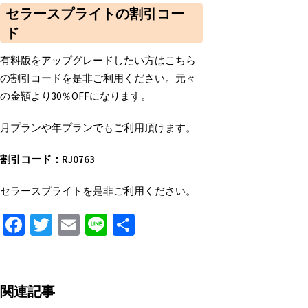
セラースプライトの割引コー
ド
有料版をアップグレードしたい方はこちら
の割引コードを是非ご利用ください。元々
の金額より30％OFFになります。
月プランや年プランでもご利用頂けます。
割引コード：RJ0763
セラースプライトを是非ご利用ください。
Fa
T
E
Li
S
ce
wi
m
n
h
b
tt
ai
e
ar
o
er
l
e
関連記事