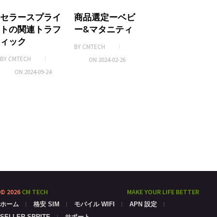
o
k
セラースプライ
商品選定ーベビ
トの関連トラフ
ー&マタニティ
ィック
BY
CMTECH
BY
CMTECH
ON
2024-02-26
ON
2024-09-24
© 2026
CM TECH
MAKE YOUR LIFE BETTER
ホーム
格安 SIM
モバイル WIFI
APN 設定
SELLER SPRITE
サポート