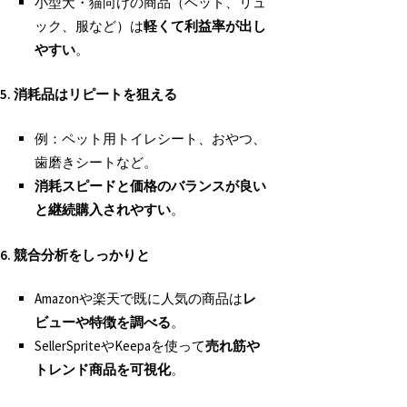
小型犬・猫向けの商品（ベッド、リュ
ック、服など）は
軽くて利益率が出し
やすい
。
5.
消耗品はリピートを狙える
例：ペット用トイレシート、おやつ、
歯磨きシートなど。
消耗スピードと価格のバランスが良い
と継続購入されやすい
。
6.
競合分析をしっかりと
Amazonや楽天で既に人気の商品は
レ
ビューや特徴を調べる
。
SellerSpriteやKeepaを使って
売れ筋や
トレンド商品を可視化
。