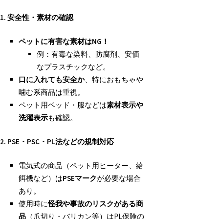
1.
安全性・素材の確認
ペットに有害な素材はNG
！
例：有毒な染料、防腐剤、安価
なプラスチックなど。
口に入れても安全か
、特におもちゃや
噛む系商品は重視。
ペット用ベッド・服などは
素材表示や
洗濯表示
も確認。
2. PSE
・PSC
・PL
法などの規制対応
電気式の商品（ペット用ヒーター、給
餌機など）は
PSE
マーク
が必要な場合
あり。
使用時に
怪我や事故のリスクがある商
品
（爪切り・バリカン等）はPL保険の