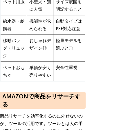
ペット用服
小型犬・猫
サイズ展開を
に人気
明記すること
給水器・給
機能性が求
自動タイプは
餌器
められる
PSE対応注意
移動バッ
おしゃれデ
軽量モデルを
グ・リュッ
ザイン◎
選ぶと◎
ク
ペットおも
単価が安く
安全性重視
ちゃ
売りやすい
AMAZONで商品をリサーチす
る
商品リサーチを効率化するのに外せないの
が、ツールの活用です。ツールとは人の手