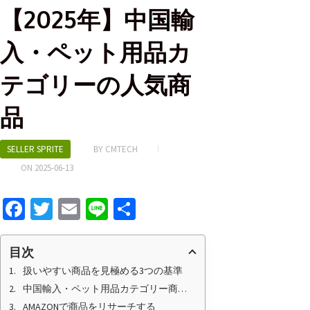
【2025年】中国輸
入・ペット用品カ
テゴリーの人気商
品
SELLER SPRITE
BY
CMTECH
ON
2025-06-13
Fa
T
E
Li
S
ce
wi
m
n
h
b
tt
ai
e
ar
目次
o
er
l
e
扱いやすい商品を見極める3つの基準
中国輸入・ペット用品カテゴリー商品選定の注意
o
AMAZONで商品をリサーチする