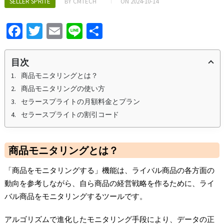
SELLER SPRITE
BY
CMTECH
ON
2024-10-14
Fa
T
E
Li
S
ce
wi
m
n
h
b
tt
ai
e
ar
目次
o
er
l
e
商品モニタリングとは？
商品モニタリングの使い方
o
セラースプライトの月額料金とプラン
k
セラースプライトの割引コード
商品モニタリングとは？
「商品をモニタリングする」機能は、ライバル商品の各方面の
動向を参考しながら、自ら商品の経営戦略を作るために、ライ
バル商品をモニタリングするツールです。
アルゴリズムで進化したモニタリング手段により、データの正