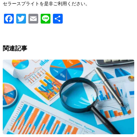
セラースプライトを是非ご利用ください。
Fa
T
E
Li
S
ce
wi
m
n
h
b
tt
ai
e
ar
o
er
l
e
関連記事
o
k